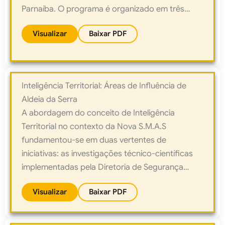
Parnaíba. O programa é organizado em três
fases: revitalização arquitetônica do edifício-
Visualizar
Baixar PDF
sede, paisagismo temático da área envoltória e
readequação do sistema viário e construção do
novo arco neocolonial. Esta requalificação
convergirá para a implantação do novo Centro
Inteligência Territorial: Áreas de Influência de
de Treinamento e Educação da S.M.A.S.
Aldeia da Serra
A abordagem do conceito de Inteligência
Territorial no contexto da Nova S.M.A.S
fundamentou-se em duas vertentes de
iniciativas: as investigações técnico-científicas
implementadas pela Diretoria de Segurança
Ambiental e os investimentos feitos pela
Visualizar
Baixar PDF
Comissão de Planejamento Estratégico como
parte do Projeto Nova SMAS. Ambas, aliás,
decorrem dos esforços coletivos da Diretoria