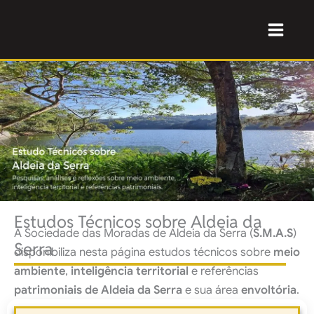
Ir
para
o
conteúdo
Estudos Técnicos sobre Aldeia da
A Sociedade das Moradas de Aldeia da Serra (
S.M.A.S
)
Serra
disponibiliza nesta página estudos técnicos sobre
meio
ambiente
,
inteligência territorial
e referências
patrimoniais de Aldeia da Serra
e sua área
envoltória
.